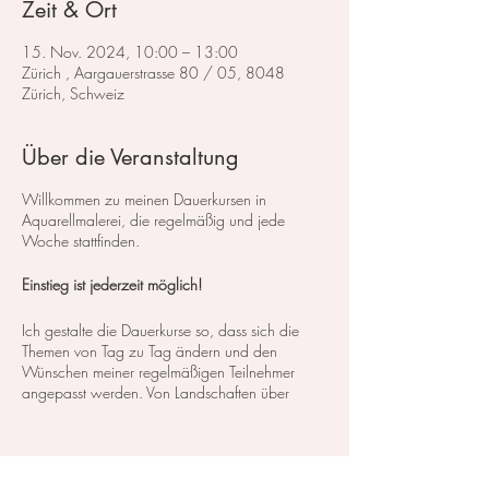
Zeit & Ort
15. Nov. 2024, 10:00 – 13:00
Zürich , Aargauerstrasse 80 / 05, 8048
Zürich, Schweiz
Über die Veranstaltung
Willkommen zu meinen Dauerkursen in
Aquarellmalerei, die regelmäßig und jede
Woche stattfinden.
Einstieg ist jederzeit möglich!
Ich gestalte die Dauerkurse so, dass sich die
Themen von Tag zu Tag ändern und den
Wünschen meiner regelmäßigen Teilnehmer
angepasst werden. Von Landschaften über
Blumen bis hin zu Stillleben decken wir ein
breites Spektrum an Kursen und Themen ab. So
können Sie genau das finden, was Ihren
Interessen und Bedürfnissen entspricht.