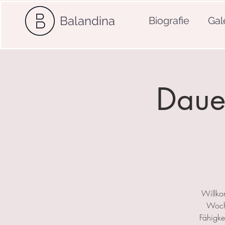
Balandina
Biografie
Gal
Dauer
Willko
Woche
Fähigkei