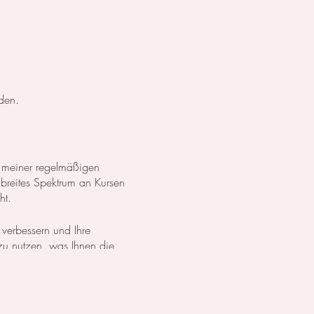
den.
 meiner regelmäßigen
 breites Spektrum an Kursen
ht.
 verbessern und Ihre
 zu nutzen, was Ihnen die
dürfnissen zu erreichen.
h entweder meinen
Online-Kurs
 Alle gebuchten Tage sind