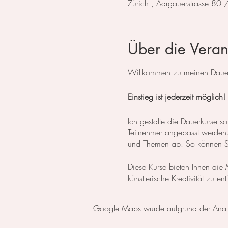
Zürich , Aargauerstrasse 80
Über die Veran
Willkommen zu meinen Dauerk
Einstieg ist jederzeit möglich!
Ich gestalte die Dauerkurse
Teilnehmer angepasst werden. 
und Themen ab. So können Sie
Diese Kurse bieten Ihnen die M
künstlerische Kreativität zu e
Flexibilität gibt, Ihren eigene
Google Maps wurde aufgrund der Analyti
Für diejenigen, die erst die
oder einen Aquarell Basiskur