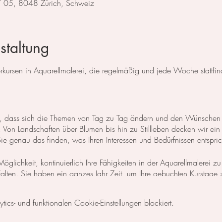
 / 05, 8048 Zürich, Schweiz
staltung
ursen in Aquarellmalerei, die regelmäßig und jede Woche stattfin
 so, dass sich die Themen von Tag zu Tag ändern und den Wünschen
Von Landschaften über Blumen bis hin zu Stillleben decken wir ein
 genau das finden, was Ihren Interessen und Bedürfnissen entspric
öglichkeit, kontinuierlich Ihre Fähigkeiten in der Aquarellmalerei zu
ntfalten. Sie haben ein ganzes Jahr Zeit, um Ihre gebuchten Kurstage
n Zeitplan zu gestalten und Ihre Lernziele nach Ihren individuellen Be
cs- und funktionalen Cookie-Einstellungen blockiert.
 Basisgrundlagen der Aquarellmalerei erlernen möchten, empfehle ic
s, der als zweitägiger
Themenkurs
ausgeschrieben ist, zu besuchen.