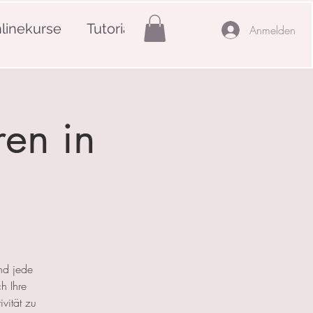
linekurse
Tutorials
Mehr
Anmelden
ren in
nd jede
h Ihre
ivität zu