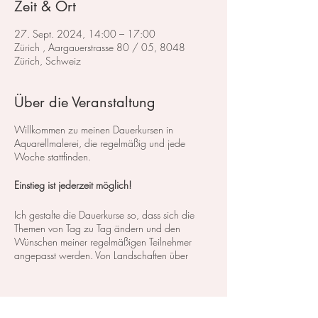
Zeit & Ort
27. Sept. 2024, 14:00 – 17:00
Zürich , Aargauerstrasse 80 / 05, 8048
Zürich, Schweiz
Über die Veranstaltung
Willkommen zu meinen Dauerkursen in
Aquarellmalerei, die regelmäßig und jede
Woche stattfinden.
Einstieg ist jederzeit möglich!
Ich gestalte die Dauerkurse so, dass sich die
Themen von Tag zu Tag ändern und den
Wünschen meiner regelmäßigen Teilnehmer
angepasst werden. Von Landschaften über
Blumen bis hin zu Stillleben decken wir ein
breites Spektrum an Kursen und Themen ab. So
können Sie genau das finden, was Ihren
Interessen und Bedürfnissen entspricht.