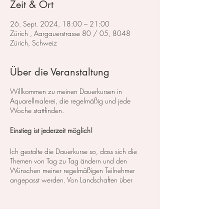
Zeit & Ort
26. Sept. 2024, 18:00 – 21:00
Zürich , Aargauerstrasse 80 / 05, 8048
Zürich, Schweiz
Über die Veranstaltung
Willkommen zu meinen Dauerkursen in
Aquarellmalerei, die regelmäßig und jede
Woche stattfinden.
Einstieg ist jederzeit möglich!
Ich gestalte die Dauerkurse so, dass sich die
Themen von Tag zu Tag ändern und den
Wünschen meiner regelmäßigen Teilnehmer
angepasst werden. Von Landschaften über
Blumen bis hin zu Stillleben decken wir ein
breites Spektrum an Kursen und Themen ab. So
können Sie genau das finden, was Ihren
Interessen und Bedürfnissen entspricht.