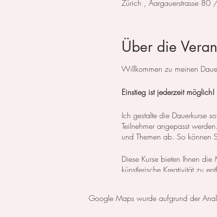
Zürich , Aargauerstrasse 80
Über die Veran
Willkommen zu meinen Dauerk
Einstieg ist jederzeit möglich!
Ich gestalte die Dauerkurse
Teilnehmer angepasst werden. 
und Themen ab. So können Sie
Diese Kurse bieten Ihnen die M
künstlerische Kreativität zu e
Flexibilität gibt, Ihren eigene
Google Maps wurde aufgrund der Analyti
Für diejenigen, die erst die
oder einen Aquarell Basiskur