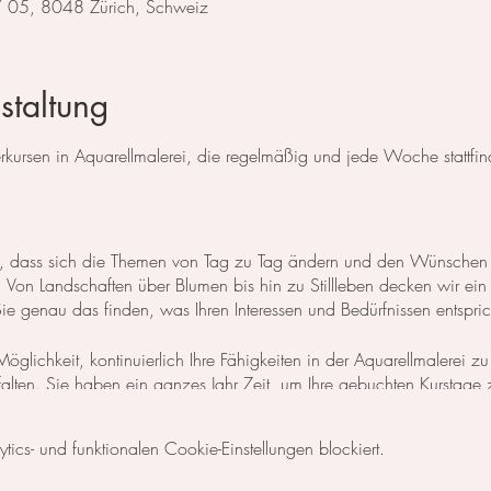
 / 05, 8048 Zürich, Schweiz
staltung
ursen in Aquarellmalerei, die regelmäßig und jede Woche stattfin
 so, dass sich die Themen von Tag zu Tag ändern und den Wünschen
Von Landschaften über Blumen bis hin zu Stillleben decken wir ein
 genau das finden, was Ihren Interessen und Bedürfnissen entspric
öglichkeit, kontinuierlich Ihre Fähigkeiten in der Aquarellmalerei zu
ntfalten. Sie haben ein ganzes Jahr Zeit, um Ihre gebuchten Kurstage
n Zeitplan zu gestalten und Ihre Lernziele nach Ihren individuellen Be
cs- und funktionalen Cookie-Einstellungen blockiert.
 Basisgrundlagen der Aquarellmalerei erlernen möchten, empfehle ic
s, der als zweitägiger
Themenkurs
ausgeschrieben ist, zu besuchen.