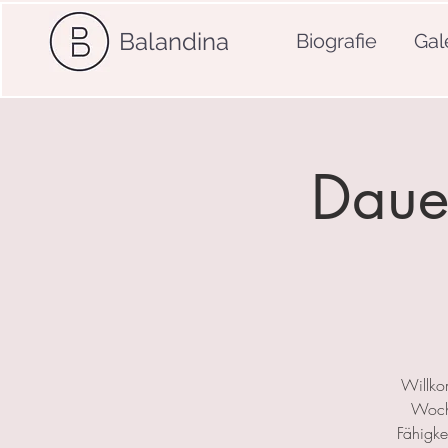
Balandina
Biografie
Gal
Dauer
Willko
Woche
Fähigkei