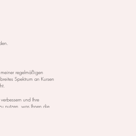
den.
 meiner regelmäßigen
 breites Spektrum an Kursen
ht.
 verbessern und Ihre
 zu nutzen, was Ihnen die
dürfnissen zu erreichen.
h entweder meinen
Online-Kurs
 Alle gebuchten Tage sind