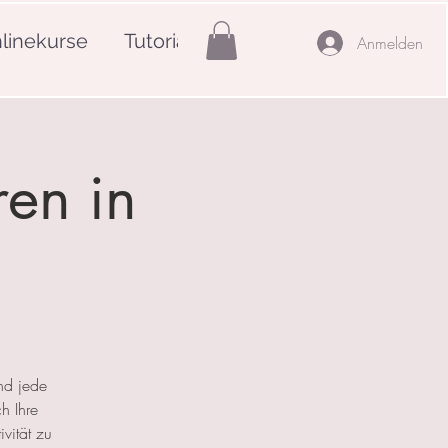
linekurse
Tutorials
Mehr
Anmelden
ren in
nd jede
h Ihre
ivität zu