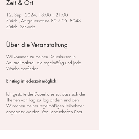
Zeit & Ort
12. Sept. 2024, 18:00 – 21:00
Zürich , Aargauerstrasse 80 / 05, 8048
Zürich, Schweiz
Über die Veranstaltung
Willkommen zu meinen Dauerkursen in
Aquarellmalerei, die regelmäßig und jede
Woche stattfinden.
Einstieg ist jederzeit möglich!
Ich gestalte die Dauerkurse so, dass sich die
Themen von Tag zu Tag ändern und den
Wünschen meiner regelmäßigen Teilnehmer
angepasst werden. Von Landschaften über
Blumen bis hin zu Stillleben decken wir ein
breites Spektrum an Kursen und Themen ab. So
können Sie genau das finden, was Ihren
Interessen und Bedürfnissen entspricht.