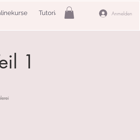
linekurse
Tutorials
Mehr
Anmelden
eil 1
lerei