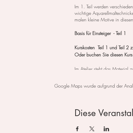
Im 1. Teil werden verschieden
wichtige Aquarellmaltechnick
malen kleine Motive in diese
Basis für Einsteiger - Teil 1
Kurskosten Teil 1 und Teil 
Oder buchen Sie diesen Kurs
Im Atelier steht das Material
Zahlbar entweder mit Twint, P
Google Maps wurde aufgrund der Analyti
Anmeldung über diesen Kale
Telefonisch (079 859 49 33
Diese Veranstal
oder per eMail (
kontakt@irin