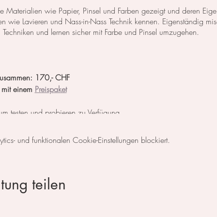
e Materialien wie Papier, Pinsel und Farben gezeigt und deren Eigens
en wie Lavieren und Nass-in-Nass Technik kennen. Eigenständig mi
n Techniken und lernen sicher mit Farbe und Pinsel umzugehen.
2 zusammen: 170,- CHF
 mit einem
Preispaket
 zum testen und probieren zu Verfügung.
ayPal, Kreditkarte, vorheriger Überweisung oder in Bar vor Ort.
cs- und funktionalen Cookie-Einstellungen blockiert.
nder
)
tung teilen
a-balandina.com
)