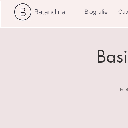
Balandina
Biografie
Gal
Basi
In d