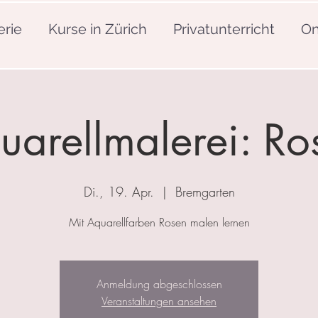
erie
Kurse in Zürich
Privatunterricht
On
uarellmalerei: Ro
Di., 19. Apr.
  |  
Bremgarten
Mit Aquarellfarben Rosen malen lernen
Anmeldung abgeschlossen
Veranstaltungen ansehen