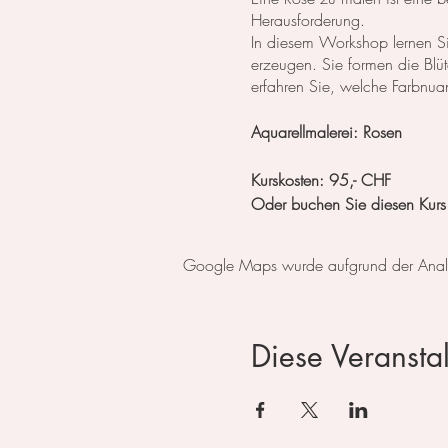
Herausforderung.
In diesem Workshop lernen Sie
erzeugen. Sie formen die Blüt
erfahren Sie, welche Farbnuan
Aquarellmalerei: Rosen
Kurskosten: 95,- CHF
Oder buchen Sie diesen Kurs
Im Atelier steht das Material
Google Maps wurde aufgrund der Analyti
Zahlbar entweder mit Twint, P
Diese Veranstal
Anmeldung über diesen Kale
Telefonisch (079 859 49 33
oder per eMail (
kontakt@irin