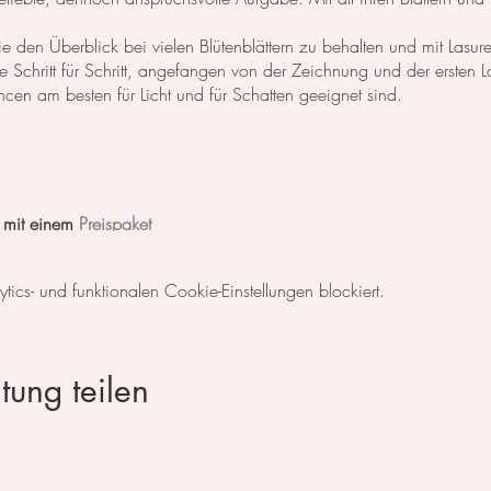
 den Überblick bei vielen Blütenblättern zu behalten und mit Lasuren
e Schritt für Schritt, angefangen von der Zeichnung und der ersten L
cen am besten für Licht und für Schatten geeignet sind.
 mit einem
Preispaket
 zum testen und probieren zu Verfügung.
cs- und funktionalen Cookie-Einstellungen blockiert.
ayPal, Kreditkarte, vorheriger Überweisung oder in Bar vor Ort.
tung teilen
nder
)
a-balandina.com
)