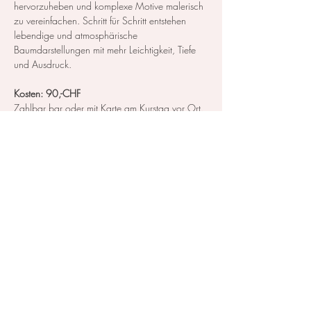
hervorzuheben und komplexe Motive malerisch 
zu vereinfachen. Schritt für Schritt entstehen 
lebendige und atmosphärische 
Baumdarstellungen mit mehr Leichtigkeit, Tiefe 
und Ausdruck.
Kosten: 90,-CHF
Zahlbar bar oder mit Karte am Kurstag vor Ort.
Diese Veranstaltung teilen
Kontakt / Impressum