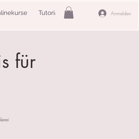
linekurse
Tutorials
Mehr
Anmelden
s für
lerei