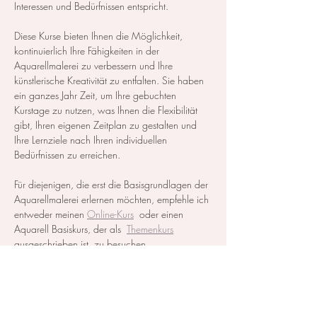
Interessen und Bedürfnissen entspricht.
Diese Kurse bieten Ihnen die Möglichkeit, 
kontinuierlich Ihre Fähigkeiten in der 
Aquarellmalerei zu verbessern und Ihre 
künstlerische Kreativität zu entfalten. Sie haben 
ein ganzes Jahr Zeit, um Ihre gebuchten 
Kurstage zu nutzen, was Ihnen die Flexibilität 
gibt, Ihren eigenen Zeitplan zu gestalten und 
Ihre Lernziele nach Ihren individuellen 
Bedürfnissen zu erreichen.
Für diejenigen, die erst die Basisgrundlagen der 
Aquarellmalerei erlernen möchten, empfehle ich 
entweder meinen 
Online-Kurs
  oder einen 
Aquarell Basiskurs, der als  
Themenkurs
ausgeschrieben ist, zu besuchen.
Alle notwendigen Materialien werden zur…
Mehr anzeigen