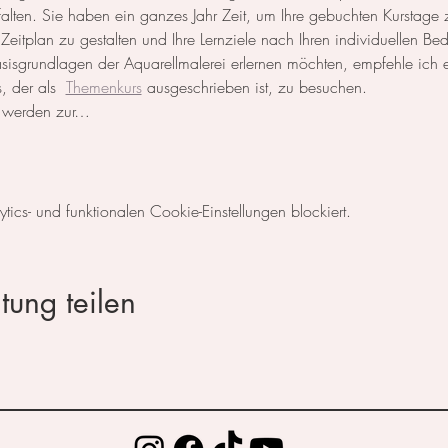
ntfalten. Sie haben ein ganzes Jahr Zeit, um Ihre gebuchten Kurstage
n Zeitplan zu gestalten und Ihre Lernziele nach Ihren individuellen Be
Basisgrundlagen der Aquarellmalerei erlernen möchten, empfehle ich
, der als  
Themenkurs
 ausgeschrieben ist, zu besuchen.
n werden zur…
cs- und funktionalen Cookie-Einstellungen blockiert.
tung teilen
© 2023 by Elijah Louis. Proudly created with
Wix.com