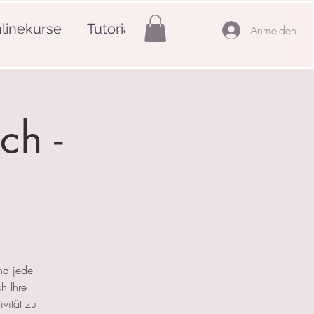
linekurse
Tutorials
Mehr
Anmelden
ch -
nd jede
h Ihre
ivität zu