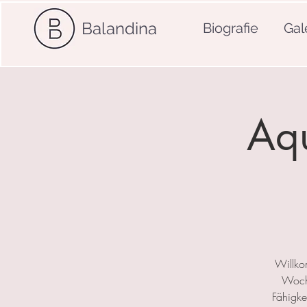
Balandina
Biografie
Gal
Aqu
Willko
Woche
Fähigkei