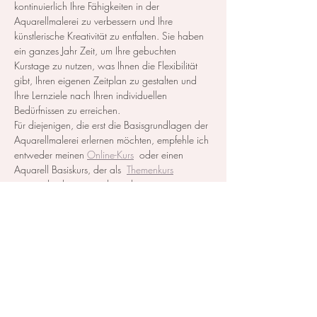
kontinuierlich Ihre Fähigkeiten in der 
Aquarellmalerei zu verbessern und Ihre 
künstlerische Kreativität zu entfalten. Sie haben 
ein ganzes Jahr Zeit, um Ihre gebuchten 
Kurstage zu nutzen, was Ihnen die Flexibilität 
gibt, Ihren eigenen Zeitplan zu gestalten und 
Ihre Lernziele nach Ihren individuellen 
Bedürfnissen zu erreichen.
Für diejenigen, die erst die Basisgrundlagen der 
Aquarellmalerei erlernen möchten, empfehle ich 
entweder meinen 
Online-Kurs
  oder einen 
Aquarell Basiskurs, der als  
Themenkurs
ausgeschrieben ist, zu besuchen.
Alle notwendigen Materialien werden zur…
Mehr anzeigen
Diese Veranstaltung teilen