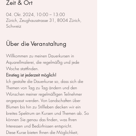
Zeit & Ort
04. Okt. 2024, 10:00 – 13:00
Zürich, Zeughausstrasse 31, 8004 Zürich,
Schweiz
Über die Veranstaltung
Willkommen zu meinen Dauerkursen in 
Aquarellmalerei, die regelmäßig und jede 
Woche stattfinden.
Einstieg ist jederzeit möglich!
Ich gestalte die Dauerkurse so, dass sich die 
Themen von Tag zu Tag ändern und den 
Wünschen meiner regelmäßigen Teilnehmer 
angepasst werden. Von Landschaften über 
Blumen bis hin zu Stillleben decken wir ein 
breites Spektrum an Kursen und Themen ab. So 
können Sie genau das finden, was Ihren 
Interessen und Bedürfnissen entspricht.
Diese Kurse bieten Ihnen die Möglichkeit, 