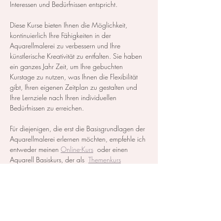
Interessen und Bedürfnissen entspricht.
Diese Kurse bieten Ihnen die Möglichkeit, 
kontinuierlich Ihre Fähigkeiten in der 
Aquarellmalerei zu verbessern und Ihre 
künstlerische Kreativität zu entfalten. Sie haben 
ein ganzes Jahr Zeit, um Ihre gebuchten 
Kurstage zu nutzen, was Ihnen die Flexibilität 
gibt, Ihren eigenen Zeitplan zu gestalten und 
Ihre Lernziele nach Ihren individuellen 
Bedürfnissen zu erreichen.
Für diejenigen, die erst die Basisgrundlagen der 
Aquarellmalerei erlernen möchten, empfehle ich 
entweder meinen 
Online-Kurs
  oder einen 
Aquarell Basiskurs, der als  
Themenkurs
ausgeschrieben ist, zu besuchen.
Alle notwendigen Materialien werden zur…
Mehr anzeigen