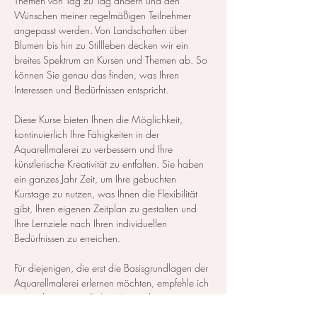
Themen von Tag zu Tag ändern und den 
Wünschen meiner regelmäßigen Teilnehmer 
angepasst werden. Von Landschaften über 
Blumen bis hin zu Stillleben decken wir ein 
breites Spektrum an Kursen und Themen ab. So 
können Sie genau das finden, was Ihren 
Interessen und Bedürfnissen entspricht.
Diese Kurse bieten Ihnen die Möglichkeit, 
kontinuierlich Ihre Fähigkeiten in der 
Aquarellmalerei zu verbessern und Ihre 
künstlerische Kreativität zu entfalten. Sie haben 
ein ganzes Jahr Zeit, um Ihre gebuchten 
Kurstage zu nutzen, was Ihnen die Flexibilität 
gibt, Ihren eigenen Zeitplan zu gestalten und 
Ihre Lernziele nach Ihren individuellen 
Bedürfnissen zu erreichen.
Für diejenigen, die erst die Basisgrundlagen der 
Aquarellmalerei erlernen möchten, empfehle ich 
entweder meinen 
Online-Kurs
  oder einen 
Aquarell Basiskurs, der als  
Themenkurs