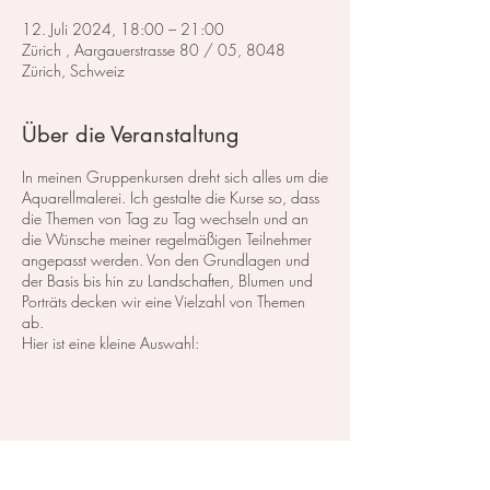
12. Juli 2024, 18:00 – 21:00
Zürich , Aargauerstrasse 80 / 05, 8048
Zürich, Schweiz
Über die Veranstaltung
In meinen Gruppenkursen dreht sich alles um die
Aquarellmalerei. Ich gestalte die Kurse so, dass
die Themen von Tag zu Tag wechseln und an
die Wünsche meiner regelmäßigen Teilnehmer
angepasst werden. Von den Grundlagen und
der Basis bis hin zu Landschaften, Blumen und
Porträts decken wir eine Vielzahl von Themen
ab.
Hier ist eine kleine Auswahl:
Im Bereich der
Landschaftsmalerei
konzentrieren
wir uns darauf, atemberaubende Landschaften
in Aquarell zu malen. Dabei lege ich großen
Wert auf die Grundlagen der Perspektive,
Farbharmonie und Komposition, um realistische