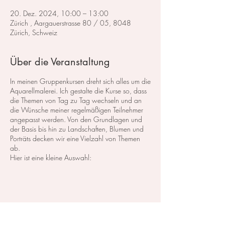
20. Dez. 2024, 10:00 – 13:00
Zürich , Aargauerstrasse 80 / 05, 8048
Zürich, Schweiz
Über die Veranstaltung
In meinen Gruppenkursen dreht sich alles um die
Aquarellmalerei. Ich gestalte die Kurse so, dass
die Themen von Tag zu Tag wechseln und an
die Wünsche meiner regelmäßigen Teilnehmer
angepasst werden. Von den Grundlagen und
der Basis bis hin zu Landschaften, Blumen und
Porträts decken wir eine Vielzahl von Themen
ab.
Hier ist eine kleine Auswahl:
Im Bereich der
Landschaftsmalerei
konzentrieren
wir uns darauf, atemberaubende Landschaften
in Aquarell zu malen. Dabei lege ich großen
Wert auf die Grundlagen der Perspektive,
Farbharmonie und Komposition, um realistische