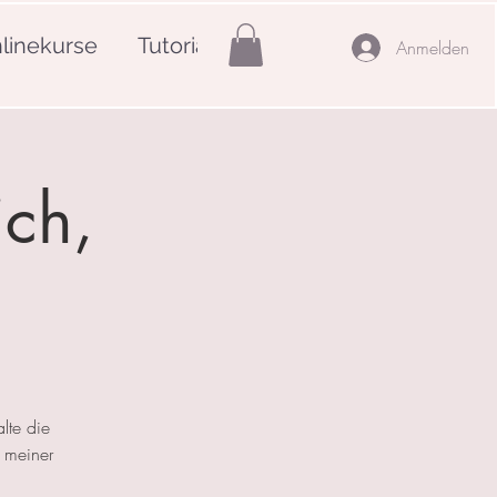
linekurse
Tutorials
Mehr
Anmelden
ich,
lte die
 meiner