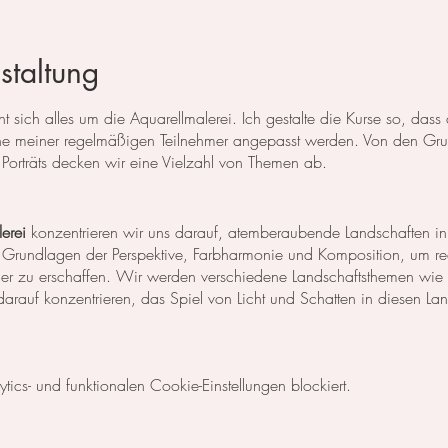
staltung
 sich alles um die Aquarellmalerei. Ich gestalte die Kurse so, das
 meiner regelmäßigen Teilnehmer angepasst werden. Von den Grun
Porträts decken wir eine Vielzahl von Themen ab.
erei
konzentrieren wir uns darauf, atemberaubende Landschaften in
 Grundlagen der Perspektive, Farbharmonie und Komposition, um rea
der zu erschaffen. Wir werden verschiedene Landschaftsthemen wie
rauf konzentrieren, das Spiel von Licht und Schatten in diesen La
egt unser Fokus auf dem Malen von Blumen, Blättern und anderen Pfl
cs- und funktionalen Cookie-Einstellungen blockiert.
niken, um die Details der Blüten und Blätter so realistisch wie mög
Komposition und Farbauswahl auseinander, um beeindruckende Bilder 