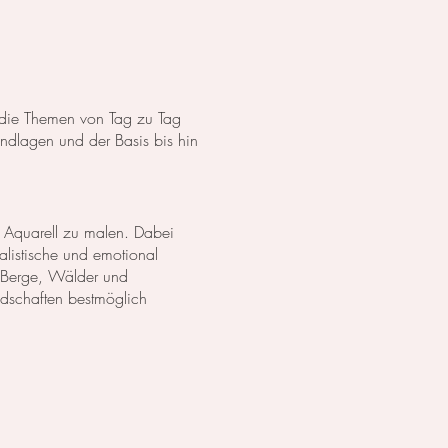
s die Themen von Tag zu Tag
dlagen und der Basis bis hin
 Aquarell zu malen. Dabei
listische und emotional
 Berge, Wälder und
ndschaften bestmöglich
anzen in Aquarell. Wir
lich darzustellen. Außerdem
zu erschaffen.