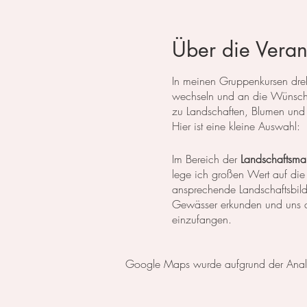
Über die Veran
In meinen Gruppenkursen dreht
wechseln und an die Wünsche
zu Landschaften, Blumen und 
Hier ist eine kleine Auswahl:
Im Bereich der
Landschaftsmal
lege ich großen Wert auf die
ansprechende Landschaftsbil
Gewässer erkunden und uns da
einzufangen.
In der
botanischen Malerei
li
Google Maps wurde aufgrund der Analyti
erlernen die notwendigen Tech
setzen wir uns intensiv mit 