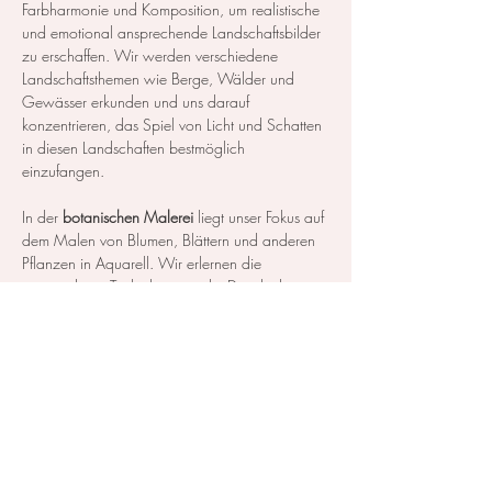
Farbharmonie und Komposition, um realistische 
und emotional ansprechende Landschaftsbilder 
zu erschaffen. Wir werden verschiedene 
Landschaftsthemen wie Berge, Wälder und 
Gewässer erkunden und uns darauf 
konzentrieren, das Spiel von Licht und Schatten 
in diesen Landschaften bestmöglich 
einzufangen.
In der 
botanischen Malerei
 liegt unser Fokus auf 
dem Malen von Blumen, Blättern und anderen 
Pflanzen in Aquarell. Wir erlernen die 
notwendigen Techniken, um die Details der 
Blüten und Blätter so realistisch…
Mehr anzeigen
Diese Veranstaltung teilen