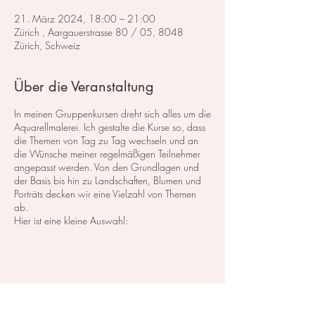
21. März 2024, 18:00 – 21:00
Zürich , Aargauerstrasse 80 / 05, 8048
Zürich, Schweiz
Über die Veranstaltung
In meinen Gruppenkursen dreht sich alles um die
Aquarellmalerei. Ich gestalte die Kurse so, dass
die Themen von Tag zu Tag wechseln und an
die Wünsche meiner regelmäßigen Teilnehmer
angepasst werden. Von den Grundlagen und
der Basis bis hin zu Landschaften, Blumen und
Porträts decken wir eine Vielzahl von Themen
ab.
Hier ist eine kleine Auswahl:
Im Bereich der
Landschaftsmalerei
konzentrieren
wir uns darauf, atemberaubende Landschaften
in Aquarell zu malen. Dabei lege ich großen
Wert auf die Grundlagen der Perspektive,
Farbharmonie und Komposition, um realistische