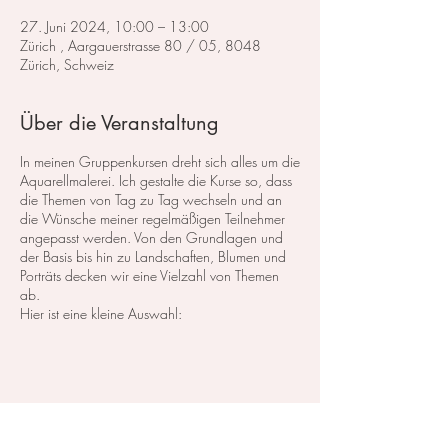
27. Juni 2024, 10:00 – 13:00
Zürich , Aargauerstrasse 80 / 05, 8048
Zürich, Schweiz
Über die Veranstaltung
In meinen Gruppenkursen dreht sich alles um die
Aquarellmalerei. Ich gestalte die Kurse so, dass
die Themen von Tag zu Tag wechseln und an
die Wünsche meiner regelmäßigen Teilnehmer
angepasst werden. Von den Grundlagen und
der Basis bis hin zu Landschaften, Blumen und
Porträts decken wir eine Vielzahl von Themen
ab.
Hier ist eine kleine Auswahl:
Im Bereich der
Landschaftsmalerei
konzentrieren
wir uns darauf, atemberaubende Landschaften
in Aquarell zu malen. Dabei lege ich großen
Wert auf die Grundlagen der Perspektive,
Farbharmonie und Komposition, um realistische