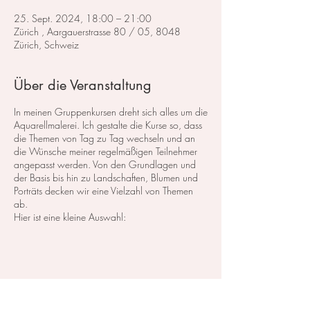
25. Sept. 2024, 18:00 – 21:00
Zürich , Aargauerstrasse 80 / 05, 8048
Zürich, Schweiz
Über die Veranstaltung
In meinen Gruppenkursen dreht sich alles um die
Aquarellmalerei. Ich gestalte die Kurse so, dass
die Themen von Tag zu Tag wechseln und an
die Wünsche meiner regelmäßigen Teilnehmer
angepasst werden. Von den Grundlagen und
der Basis bis hin zu Landschaften, Blumen und
Porträts decken wir eine Vielzahl von Themen
ab.
Hier ist eine kleine Auswahl:
Im Bereich der
Landschaftsmalerei
konzentrieren
wir uns darauf, atemberaubende Landschaften
in Aquarell zu malen. Dabei lege ich großen
Wert auf die Grundlagen der Perspektive,
Farbharmonie und Komposition, um realistische