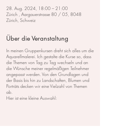
28. Aug. 2024, 18:00 – 21:00
Zürich , Aargauerstrasse 80 / 05, 8048
Zürich, Schweiz
Über die Veranstaltung
In meinen Gruppenkursen dreht sich alles um die
Aquarellmalerei. Ich gestalte die Kurse so, dass
die Themen von Tag zu Tag wechseln und an
die Wünsche meiner regelmäßigen Teilnehmer
angepasst werden. Von den Grundlagen und
der Basis bis hin zu Landschaften, Blumen und
Porträts decken wir eine Vielzahl von Themen
ab.
Hier ist eine kleine Auswahl:
Im Bereich der
Landschaftsmalerei
konzentrieren
wir uns darauf, atemberaubende Landschaften
in Aquarell zu malen. Dabei lege ich großen
Wert auf die Grundlagen der Perspektive,
Farbharmonie und Komposition, um realistische