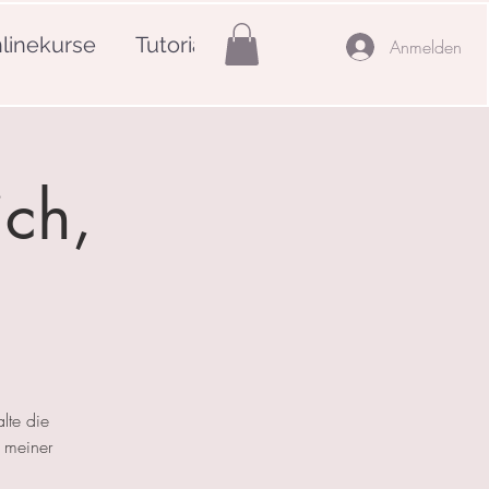
linekurse
Tutorials
Mehr
Anmelden
ich,
lte die
 meiner