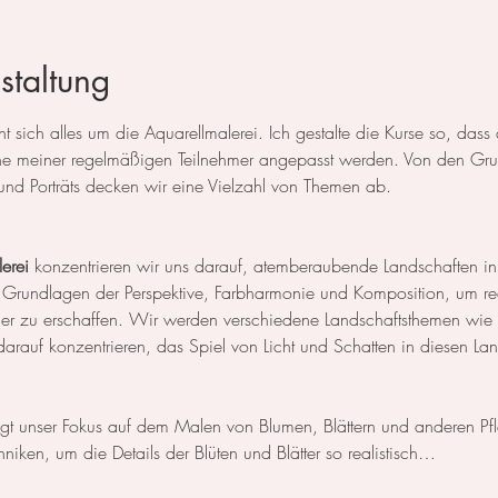
staltung
 sich alles um die Aquarellmalerei. Ich gestalte die Kurse so, das
 meiner regelmäßigen Teilnehmer angepasst werden. Von den Grun
und Porträts decken wir eine Vielzahl von Themen ab.
erei
 konzentrieren wir uns darauf, atemberaubende Landschaften in
 Grundlagen der Perspektive, Farbharmonie und Komposition, um rea
der zu erschaffen. Wir werden verschiedene Landschaftsthemen wie
rauf konzentrieren, das Spiel von Licht und Schatten in diesen La
egt unser Fokus auf dem Malen von Blumen, Blättern und anderen Pf
niken, um die Details der Blüten und Blätter so realistisch…