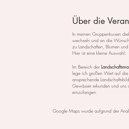
Über die Veran
In meinen Gruppenkursen dreht
wechseln und an die Wünsche
zu Landschaften, Blumen und 
Hier ist eine kleine Auswahl:
Im Bereich der
Landschaftsmal
lege ich großen Wert auf die
ansprechende Landschaftsbil
Gewässer erkunden und uns da
einzufangen.
In der
botanischen Malerei
li
Google Maps wurde aufgrund der Analyti
erlernen die notwendigen Tech
setzen wir uns intensiv mit 