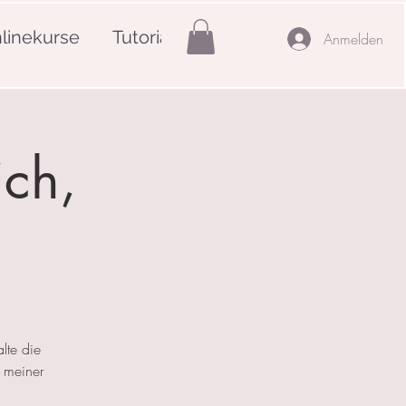
linekurse
Tutorials
Mehr
Anmelden
ich,
lte die
 meiner