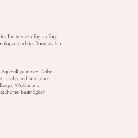
s die Themen von Tag zu Tag
dlagen und der Basis bis hin
 Aquarell zu malen. Dabei
listische und emotional
 Berge, Wälder und
ndschaften bestmöglich
anzen in Aquarell. Wir
lich darzustellen. Außerdem
zu erschaffen.