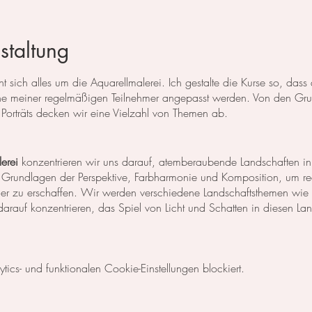
staltung
 sich alles um die Aquarellmalerei. Ich gestalte die Kurse so, das
 meiner regelmäßigen Teilnehmer angepasst werden. Von den Grun
Porträts decken wir eine Vielzahl von Themen ab.
erei
konzentrieren wir uns darauf, atemberaubende Landschaften in
 Grundlagen der Perspektive, Farbharmonie und Komposition, um rea
der zu erschaffen. Wir werden verschiedene Landschaftsthemen wie
rauf konzentrieren, das Spiel von Licht und Schatten in diesen La
egt unser Fokus auf dem Malen von Blumen, Blättern und anderen Pfl
cs- und funktionalen Cookie-Einstellungen blockiert.
niken, um die Details der Blüten und Blätter so realistisch wie mög
Komposition und Farbauswahl auseinander, um beeindruckende Bilder 