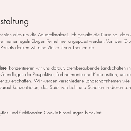
staltung
 sich alles um die Aquarellmalerei. Ich gestalte die Kurse so, das
 meiner regelmäßigen Teilnehmer angepasst werden. Von den Grun
Porträts decken wir eine Vielzahl von Themen ab.
erei
konzentrieren wir uns darauf, atemberaubende Landschaften in
 Grundlagen der Perspektive, Farbharmonie und Komposition, um rea
der zu erschaffen. Wir werden verschiedene Landschaftsthemen wie
rauf konzentrieren, das Spiel von Licht und Schatten in diesen La
egt unser Fokus auf dem Malen von Blumen, Blättern und anderen Pfl
cs- und funktionalen Cookie-Einstellungen blockiert.
niken, um die Details der Blüten und Blätter so realistisch wie mög
Komposition und Farbauswahl auseinander, um beeindruckende Bilder 