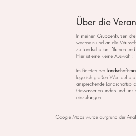
Über die Veran
In meinen Gruppenkursen dreht
wechseln und an die Wünsche
zu Landschaften, Blumen und 
Hier ist eine kleine Auswahl:
Im Bereich der
Landschaftsmal
lege ich großen Wert auf die
ansprechende Landschaftsbil
Gewässer erkunden und uns da
einzufangen.
In der
botanischen Malerei
li
Google Maps wurde aufgrund der Analyti
erlernen die notwendigen Tech
setzen wir uns intensiv mit 