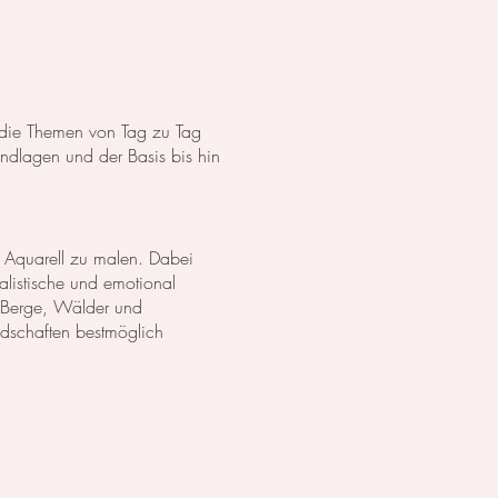
s die Themen von Tag zu Tag
dlagen und der Basis bis hin
 Aquarell zu malen. Dabei
listische und emotional
 Berge, Wälder und
ndschaften bestmöglich
anzen in Aquarell. Wir
lich darzustellen. Außerdem
zu erschaffen.