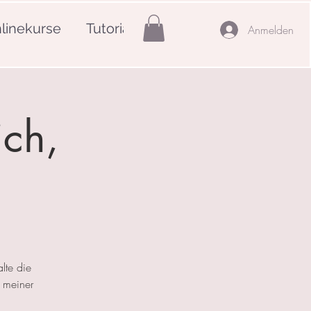
linekurse
Tutorials
Mehr
Anmelden
ich,
lte die
 meiner