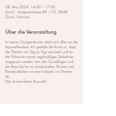
08. Mai 2024, 14:00 – 17:00
Zürich , Aargauerstrasse 80 / 05, 8048
Zürich, Schweiz
Über die Veranstaltung
In meinen Gruppenkursen dreht sich alles um die
Aquarellmalerei. Ich gestalte die Kurse so, dass
die Themen von Tag zu Tag wechseln und an
die Wünsche meiner regelmäßigen Teilnehmer
angepasst werden. Von den Grundlagen und
der Basis bis hin zu Landschaften, Blumen und
Porträts decken wir eine Vielzahl von Themen
ab.
Hier ist eine kleine Auswahl:
Im Bereich der
Landschaftsmalerei
konzentrieren
wir uns darauf, atemberaubende Landschaften
in Aquarell zu malen. Dabei lege ich großen
Wert auf die Grundlagen der Perspektive,
Farbharmonie und Komposition, um realistische