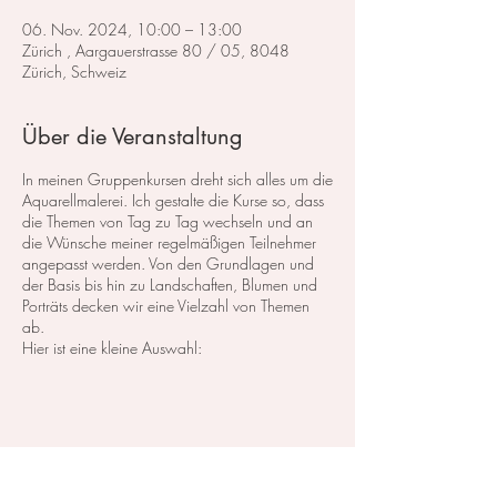
06. Nov. 2024, 10:00 – 13:00
Zürich , Aargauerstrasse 80 / 05, 8048
Zürich, Schweiz
Über die Veranstaltung
In meinen Gruppenkursen dreht sich alles um die
Aquarellmalerei. Ich gestalte die Kurse so, dass
die Themen von Tag zu Tag wechseln und an
die Wünsche meiner regelmäßigen Teilnehmer
angepasst werden. Von den Grundlagen und
der Basis bis hin zu Landschaften, Blumen und
Porträts decken wir eine Vielzahl von Themen
ab.
Hier ist eine kleine Auswahl:
Im Bereich der
Landschaftsmalerei
konzentrieren
wir uns darauf, atemberaubende Landschaften
in Aquarell zu malen. Dabei lege ich großen
Wert auf die Grundlagen der Perspektive,
Farbharmonie und Komposition, um realistische