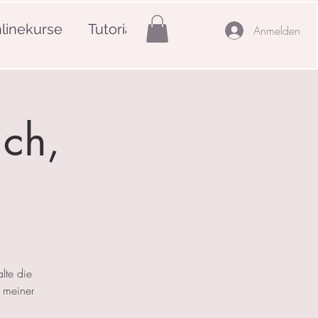
linekurse
Tutorials
Mehr
Anmelden
ich,
lte die
 meiner