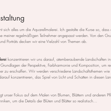
staltung
 sich alles um die Aquarellmalerei. Ich gestalte die Kurse so, das
 meiner regelmäßigen Teilnehmer angepasst werden. Von den Grun
und Porträts decken wir eine Vielzahl von Themen ab.
erei
 konzentrieren wir uns darauf, atemberaubende Landschaften in
 Grundlagen der Perspektive, Farbharmonie und Komposition, um rea
der zu erschaffen. Wir werden verschiedene Landschaftsthemen wie
rauf konzentrieren, das Spiel von Licht und Schatten in diesen La
egt unser Fokus auf dem Malen von Blumen, Blättern und anderen Pf
niken, um die Details der Blüten und Blätter so realistisch…