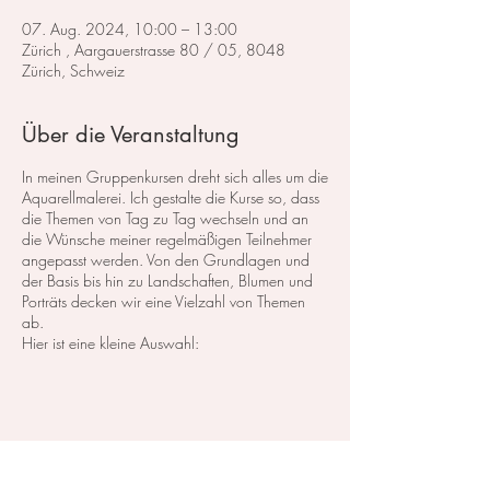
07. Aug. 2024, 10:00 – 13:00
Zürich , Aargauerstrasse 80 / 05, 8048
Zürich, Schweiz
Über die Veranstaltung
In meinen Gruppenkursen dreht sich alles um die
Aquarellmalerei. Ich gestalte die Kurse so, dass
die Themen von Tag zu Tag wechseln und an
die Wünsche meiner regelmäßigen Teilnehmer
angepasst werden. Von den Grundlagen und
der Basis bis hin zu Landschaften, Blumen und
Porträts decken wir eine Vielzahl von Themen
ab.
Hier ist eine kleine Auswahl:
Im Bereich der
Landschaftsmalerei
konzentrieren
wir uns darauf, atemberaubende Landschaften
in Aquarell zu malen. Dabei lege ich großen
Wert auf die Grundlagen der Perspektive,
Farbharmonie und Komposition, um realistische