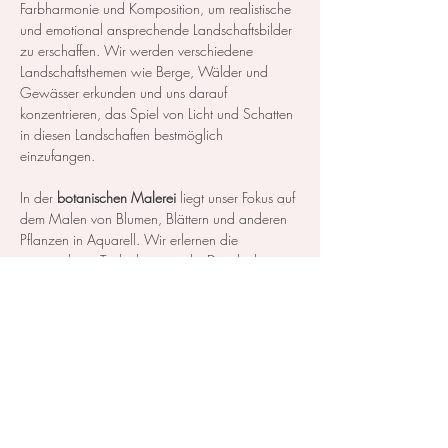
Farbharmonie und Komposition, um realistische 
und emotional ansprechende Landschaftsbilder 
zu erschaffen. Wir werden verschiedene 
Landschaftsthemen wie Berge, Wälder und 
Gewässer erkunden und uns darauf 
konzentrieren, das Spiel von Licht und Schatten 
in diesen Landschaften bestmöglich 
einzufangen.
In der 
botanischen Malerei
 liegt unser Fokus auf 
dem Malen von Blumen, Blättern und anderen 
Pflanzen in Aquarell. Wir erlernen die 
notwendigen Techniken, um die Details der 
Blüten und Blätter so realistisch…
Mehr anzeigen
Diese Veranstaltung teilen