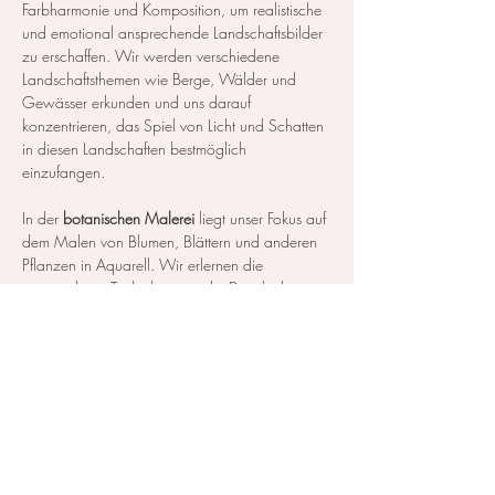
Farbharmonie und Komposition, um realistische 
und emotional ansprechende Landschaftsbilder 
zu erschaffen. Wir werden verschiedene 
Landschaftsthemen wie Berge, Wälder und 
Gewässer erkunden und uns darauf 
konzentrieren, das Spiel von Licht und Schatten 
in diesen Landschaften bestmöglich 
einzufangen.
In der 
botanischen Malerei
 liegt unser Fokus auf 
dem Malen von Blumen, Blättern und anderen 
Pflanzen in Aquarell. Wir erlernen die 
notwendigen Techniken, um die Details der 
Blüten und Blätter so realistisch…
Mehr anzeigen
Diese Veranstaltung teilen