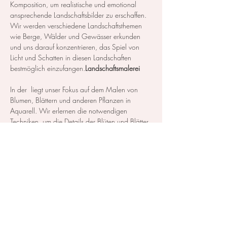
Komposition, um realistische und emotional 
ansprechende Landschaftsbilder zu erschaffen. 
Wir werden verschiedene Landschaftsthemen 
wie Berge, Wälder und Gewässer erkunden 
und uns darauf konzentrieren, das Spiel von 
Licht und Schatten in diesen Landschaften 
bestmöglich einzufangen.
Landschaftsmalerei
In der 
 liegt unser Fokus auf dem Malen von 
Blumen, Blättern und anderen Pflanzen in 
Aquarell. Wir erlernen die notwendigen 
Techniken, um die Details der Blüten und Blätter 
so realistisch wie möglich darzustellen…
Mehr anzeigen
Diese Veranstaltung teilen