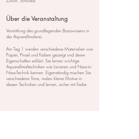
Zürich, Schweiz
Über die Veranstaltung
Vermittlung des grundlegenden Basiswissens in
der Aquarellmalerei.
Am Tag 1 werden verschiedene Materialien wie
Papier, Pinsel und Farben gezeigt und deren
Eigenschaften erklärt. Sie lernen wichtige
Aquarellmaltechniken wie Lavieren und Nass-in-
Nass-Technik kennen. Eigenständig mischen Sie
verschiedene Töne, malen kleine Motive in
diesen Techniken und lernen, sicher mit Farbe
und Pinsel umzugehen.
Am Tag 2 beschäftigen wir uns mit Lasieren und
der Technik der Negativ-Malerei. Auch hier
malen Sie kleine Motive mit diesen Methoden
Diese Veranstaltung teilen
und vertiefen Ihr Wissen. Am Ende folgen eine
kurze Farbenlehre und einige Tipps, wie Sie
Ihren eigenen Farbkasten zusammenstellen.